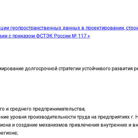
и геопространственных данных в проектировании, строи
твии с приказом ФСТЭК России № 117
»
ование долгосрочной стратегии устойчивого развития ре
го и среднего предпринимательства;
е уровня производительности труда на предприятиях г. 
она и создание механизмов привлечения внутренних и в
егионе;