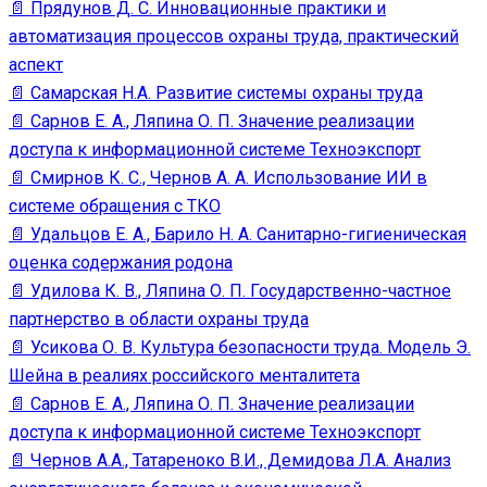
📄 Прядунов Д. С. Инновационные практики и
автоматизация процессов охраны труда, практический
аспект
📄 Самарская Н.А. Развитие системы охраны труда
📄 Сарнов Е. А., Ляпина О. П. Значение реализации
доступа к информационной системе Техноэкспорт
📄 Смирнов К. С., Чернов А. А. Использование ИИ в
системе обращения с ТКО
📄 Удальцов Е. А., Барило Н. А. Санитарно-гигиеническая
оценка содержания родона
📄 Удилова К. В., Ляпина О. П. Государственно-частное
партнерство в области охраны труда
📄 Усикова О. В. Культура безопасности труда. Модель Э.
Шейна в реалиях российского менталитета
📄 Сарнов Е. А., Ляпина О. П. Значение реализации
доступа к информационной системе Техноэкспорт
📄 Чернов А.А., Татареноко В.И., Демидова Л.А. Анализ